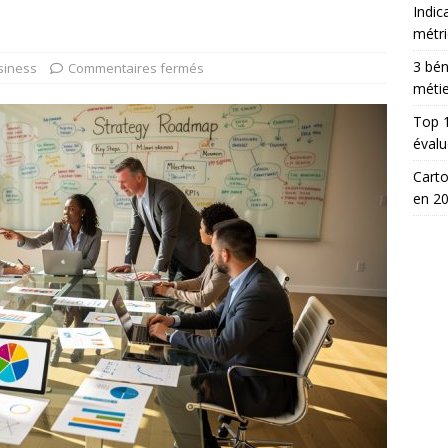
Indic
métri
3 bén
siness
Commentaires fermés
métie
Top 1
évalu
Carto
en 2