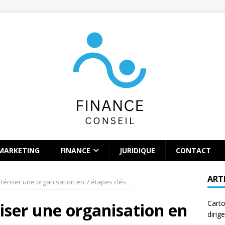
MARKETING
FINANCE
JURIDIQUE
CONTACT
ART
ériser une organisation en 7 étapes clés
Carto
ser une organisation en
dirig