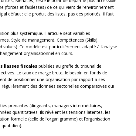
unités, Menaces) reste le point de départ le plus accessible.
erne (forces et faiblesses) de ce qui vient de l’environnement
l défaut : elle produit des listes, pas des priorités. Il faut
ision plus systémique. Il articule sept variables
stèmes, Style de management, Compétences (Skills),
d values). Ce modèle est particulièrement adapté à l’analyse
 changement organisationnel en cours.
s liasses fiscales
publiées au greffe du tribunal de
tives. Le taux de marge brute, le besoin en fonds de
ent de positionner une organisation par rapport à ses
 régulièrement des données sectorielles comparatives qui
ties prenantes (dirigeants, managers intermédiaires,
nées quantitatives. Ils révèlent les tensions latentes, les
sation formelle (celle de l’organigramme) et l’organisation
 quotidien).