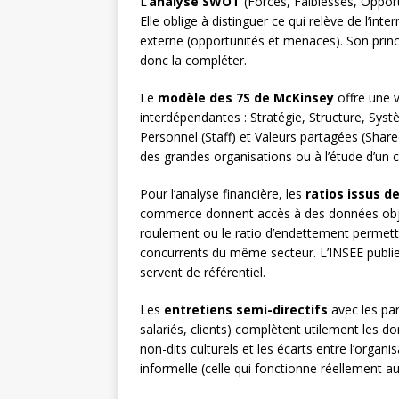
L’
analyse SWOT
(Forces, Faiblesses, Opport
Elle oblige à distinguer ce qui relève de l’int
externe (opportunités et menaces). Son principa
donc la compléter.
Le
modèle des 7S de McKinsey
offre une v
interdépendantes : Stratégie, Structure, Sy
Personnel (Staff) et Valeurs partagées (Share
des grandes organisations ou à l’étude d’un
Pour l’analyse financière, les
ratios issus de
commerce donnent accès à des données objec
roulement ou le ratio d’endettement permett
concurrents du même secteur. L’INSEE publie
servent de référentiel.
Les
entretiens semi-directifs
avec les par
salariés, clients) complètent utilement les don
non-dits culturels et les écarts entre l’organi
informelle (celle qui fonctionne réellement au