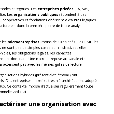
grandes catégories. Les
entreprises privées
(SA, SAS,
lité. Les
organisations publiques
répondent à des
s, coopératives et fondations obéissent à d’autres logiques
tructure est donc la première pierre de toute analyse
e les
microentreprises
(moins de 10 salariés), les PME, les
s ne sont pas de simples cases administratives : elles
bles, les obligations légales, les capacités
ement dominant. Une microentreprise artisanale et un
aractérisent pas avec les mêmes grilles de lecture.
rganisations hybrides (présentiel/télétravail) ont
ls. Des entreprises autrefois très hiérarchisées ont adopté
ux. Ce contexte impose d’actualiser régulièrement toute
elle vieillit vite.
ractériser une organisation avec